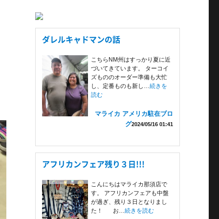
ダレルキャドマンの話
こちらNM州はすっかり夏に近
づいてきています。 ターコイ
ズもののオーダー準備も大忙
し、定番ものも新し…
続きを
読む
マライカ アメリカ駐在ブロ
グ
2024/05/16 01:41
アフリカンフェア残り３日!!!
こんにちはマライカ那須店で
す。 アフリカンフェアも中盤
が過ぎ、残り３日となりまし
た！ お…
続きを読む