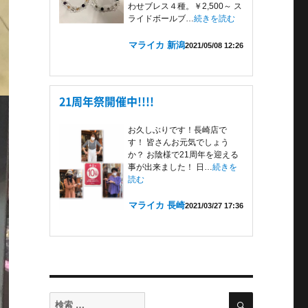
わせブレス４種。￥2,500～ ス
ライドボールブ…
続きを読む
マライカ 新潟
2021/05/08 12:26
21周年祭開催中!!!!
お久しぶりです！長崎店で
す！ 皆さんお元気でしょう
か？ お陰様で21周年を迎える
事が出来ました！ 日…
続きを
読む
マライカ 長崎
2021/03/27 17:36
検
検
索