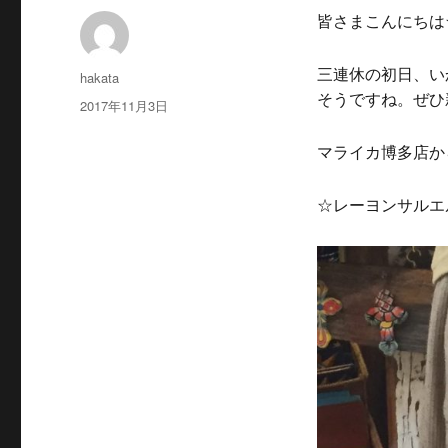
皆さまこんにちは
三連休の初日、い
投
hakata
稿
そうですね。ぜひ
投
2017年11月3日
者
稿
日:
マライカ博多店か
☆レーヨンサルエ