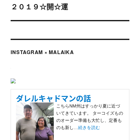
シ
２０１９☆開☆運
次
の
ョ
投
ン
稿:
INSTAGRAM × MALAIKA
ダレルキャドマンの話
こちらNM州はすっかり夏に近づ
いてきています。 ターコイズもの
のオーダー準備も大忙し、定番も
のも新し…
続きを読む