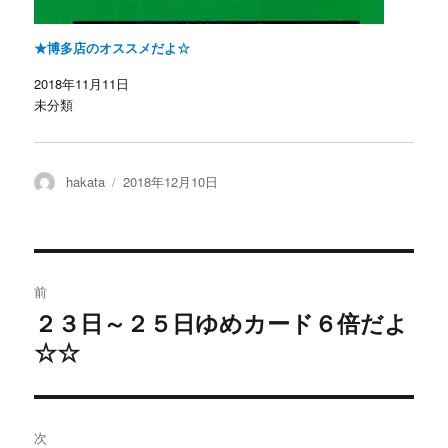
★博多店のオススメだよ☆
2018年11月11日
未分類
投
投
hakata
2018年12月10日
稿
稿
者
日:
投
前
稿
２３日～２５日ゆめカード６倍だよ
過
ナ
去
☆☆
ビ
の
投
ゲ
稿:
ー
次