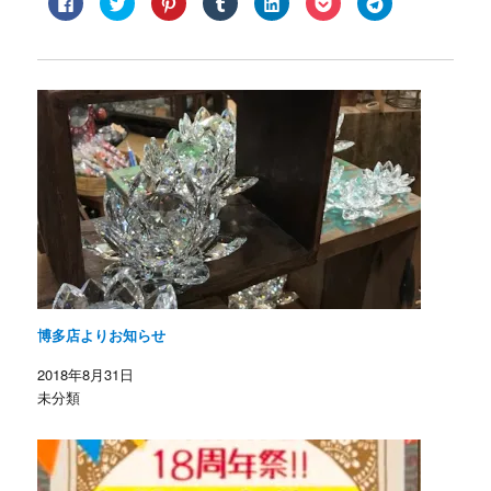
a
リ
リ
リ
リ
リ
リ
c
ッ
ッ
ッ
ッ
ッ
ッ
e
ク
ク
ク
ク
ク
ク
b
し
し
し
し
し
し
o
て
て
て
て
て
て
o
T
P
T
L
P
T
k
w
i
u
i
o
e
で
i
n
m
n
c
l
共
t
t
b
k
k
e
有
t
e
l
e
e
g
す
e
r
r
d
t
r
る
r
e
で
I
で
a
に
で
s
共
n
シ
m
は
共
t
有
で
ェ
で
ク
有
で
(
共
ア
共
リ
(
共
新
有
(
有
ッ
新
有
し
(
新
(
ク
し
(
い
新
し
新
し
い
新
ウ
し
い
し
て
ウ
し
ィ
い
ウ
い
く
ィ
い
ン
ウ
ィ
ウ
だ
ン
ウ
ド
ィ
ン
ィ
さ
ド
ィ
ウ
ン
ド
ン
い
ウ
ン
で
ド
ウ
ド
(
で
ド
開
ウ
で
ウ
博多店よりお知らせ
新
開
ウ
き
で
開
で
し
き
で
ま
開
き
開
い
ま
開
す
き
ま
き
2018年8月31日
ウ
す
き
)
ま
す
ま
ィ
)
ま
す
)
す
未分類
ン
す
)
)
ド
)
ウ
で
開
き
ま